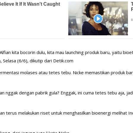
k Alfian kita bocorin dulu, kita mau launching produk baru, yaitu bi
, Selasa (6/6), dikutip dari Detik.com
l fermentasi molases atau tetes tebu. Nicke memastikan produk b
utan nggak dengan pabrik gula? Enggak, ini cuma tetes tebu aja, jad
kan terus melakukan riset untuk menghasilkan bioenergi melihat I
gkong, dari jagung juga,” kata Nicke.