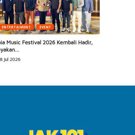
ENTERTAIMENT
EVENT
BUSINESS
ia Music Festival 2026 Kembali Hadir,
yakan...
JEC Eye Ho
8 Jul 2026
Marketeers
24 Jun 20