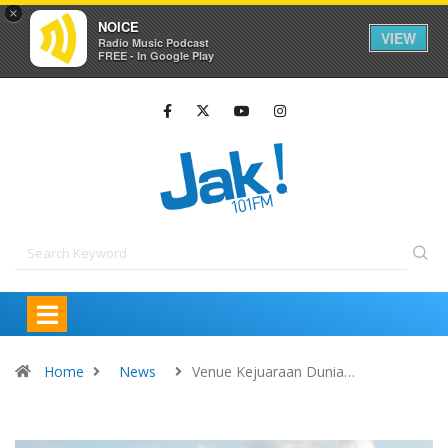
×
NOICE
VIEW
Radio Music Podcast
FREE - In Google Play
Home
News
Venue Kejuaraan Dunia…