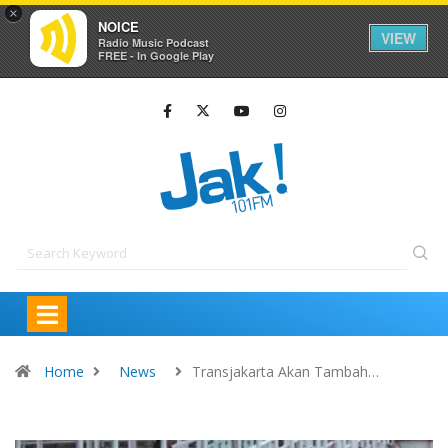
×
NOICE
VIEW
Radio Music Podcast
FREE - In Google Play
Home
News
Transjakarta Akan Tambah…