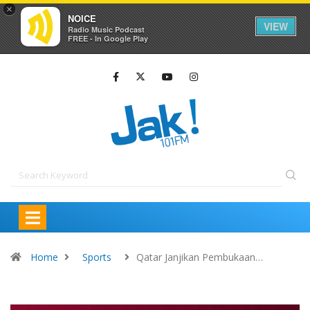
×
NOICE
VIEW
Radio Music Podcast
FREE - In Google Play
Home
Sports
Qatar Janjikan Pembukaan…