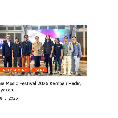
ENTERTAIMENT
EVENT
BUSINESS
ia Music Festival 2026 Kembali Hadir,
yakan...
JEC Eye Ho
8 Jul 2026
Marketeers
24 Jun 20