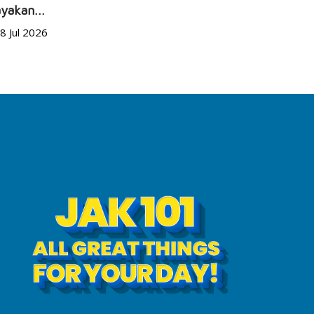
yakan...
JEC Eye Ho
8 Jul 2026
Marketeers
24 Jun 20