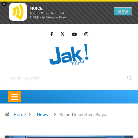
×
NOICE
VIEW
Radio Music Podcast
FREE - In Google Play
Home
News
Bulan Desember, Biaya…