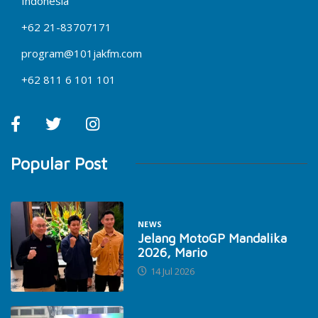
Indonesia
+62 21-83707171
program@101jakfm.com
+62 811 6 101 101
Popular Post
NEWS
Jelang MotoGP Mandalika
2026, Mario
14 Jul 2026