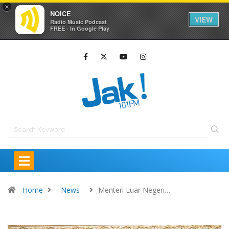
×
NOICE
VIEW
Radio Music Podcast
FREE - In Google Play
Home
News
Menteri Luar Negeri…