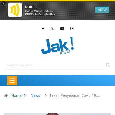
×
NOICE
VIEW
Radio Music Podcast
FREE - In Google Play
Home
News
Tekan Penyebaran Covid-19,…