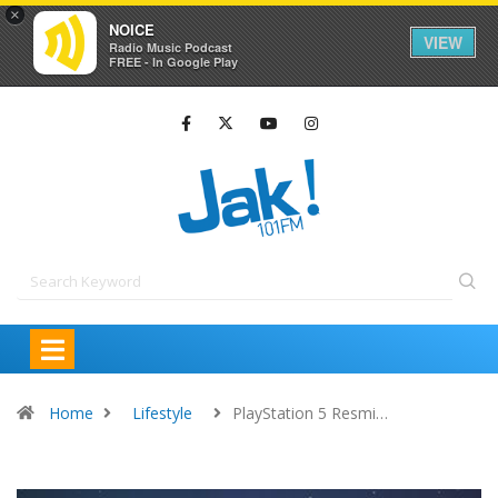
×
NOICE
VIEW
Radio Music Podcast
FREE - In Google Play
Home
Lifestyle
PlayStation 5 Resmi…