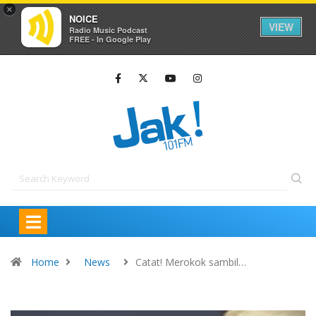
×
NOICE
VIEW
Radio Music Podcast
FREE - In Google Play
Home
News
Catat! Merokok sambil…